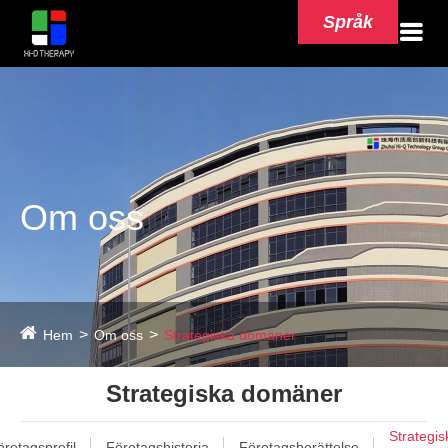
Språk
Om oss
Hem
Om oss
Strategiska domäner
Strategiska domäner
Strategis
öretagsprofil
Företagshistoria
Företagsberättelse