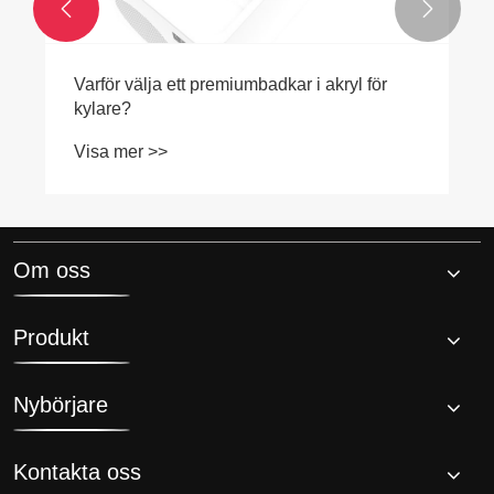


Varför välja ett premiumbadkar i akryl för
kylare?
Visa mer >>
Om oss
Produkt
Nybörjare
Kontakta oss