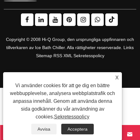
Copyright © 2008 Hi-Q Group, den ursprungliga uppfinnaren och
tillverkaren av Ice Bath Chiller. Alla rättigheter reserverade.
Links
Sitemap
RSS
XML
Sekretesspolicy
X
Vi använder cookies för att ge dig en bättre
webbupplevelse, analysera webbplatstrafik och
anpassa innehåll. Genom att använda denna
sida godkänner du vår användning av
cookies.
Sekretesspolicy
Avvisa
Acceptera



